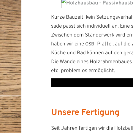
Kurze Bauzeit, kein Set­zungsver­hal
sade passt sich indi­vidu­ell an. Ei
Zwis­chen dem Stän­der­w­erk wird en
haben wir eine
Plat­te , auf die
OSB-
Küche und Bad kön­nen auf den ger­ad
Die Wände eines Holzrah­men­baues 
etc. prob­lem­los ermöglicht.
Unsere Fertigung
Seit Jahren fer­ti­gen wir die Holzbal