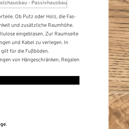
rteile. Ob Putz oder Holz, die Fas­
ichkeit und zusät­zliche Raumhöhe.
­lu­lose einge­blasen. Zur Raum­seite
tun­gen und Kabel zu ver­legen. In
 gilt für die Fußböden.
rin­gen von Hängeschränken, Regalen
age
.