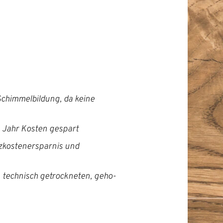
chim­mel­bil­dung, da keine
en Jahr Kosten gespart
kosten­erspar­nis und
 tech­nisch getrock­neten, geho­