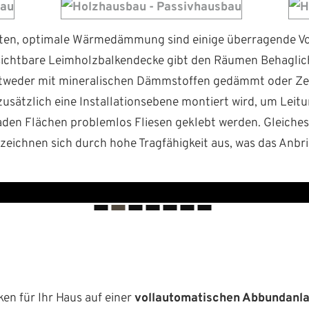
­ten, opti­male Wärmedäm­mung sind einige über­ra­gende Vo
ne sicht­bare Leimholzbalk­endecke gibt den Räu­men Behagl
twed­er mit min­er­alis­chen Dämm­stof­fen gedämmt oder Zel
 zusät­zlich eine Instal­la­tion­sebene mon­tiert wird, um Lei
en Flächen prob­lem­los Fliesen gek­lebt wer­den. Gle­ich­es
zeich­nen sich durch hohe Tragfähigkeit aus, was das Anb
ken für Ihr Haus auf ein­er
vol­lau­toma­tis­chen Abbun­dan­l