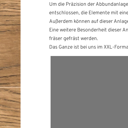
Um die Präzi­sion der Abbun­dan­lag
entschlossen, die Ele­mente mit ein­e
Außer­dem kön­nen auf dieser Anlage 
Eine weit­ere Beson­der­heit dieser 
fräs­er gefräst werden.
Das Ganze ist bei uns im XXL-For­ma