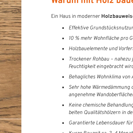
Warum mit Holz bau
Ein Haus in mod­ern­er
Holzbauweis
Effek­tive Grund­stück­snutz
10 % mehr Wohn­fläche pro Ge
Holzbauele­mente und Vor­fer­
Trock­en­er Rohbau – nahezu ja
Feuchtigkeit einge­bracht wir
Behaglich­es Wohn­kli­ma von 
Sehr hohe Wärmedäm­mung dur
angenehme Wandoberfläche
Keine chemis­che Behand­lung
bel­ten Qual­ität­shölz­ern in
Garantierte Lebens­dauer fü