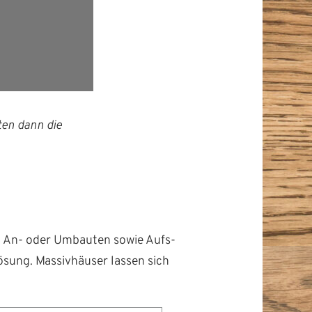
­ten dann die
et, An- oder Umbaut­en sowie Auf­s­
Lösung. Mas­sivhäuser lassen sich