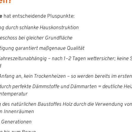
en?
e
hat entschei­dende Pluspunkte:
ung durch schlanke Hauskonstruktion
schoss bei gle­ich­er Grundfläche
ti­gung garantiert maß­ge­naue Qualität
hreszeitun­ab­hängig – nach 1–2 Tagen wet­ter­sich­er; keine S
d
Anfang an, kein Trock­en­heizen – so wer­den bere­its im erst
ch per­fek­te Dämm­stoffe und Däm­marten = deut­liche Heiz
ntemperatur
 des natür­lichen Baustoffes Holz durch die Ver­wen­dung von
 den Innenräumen
r Generationen