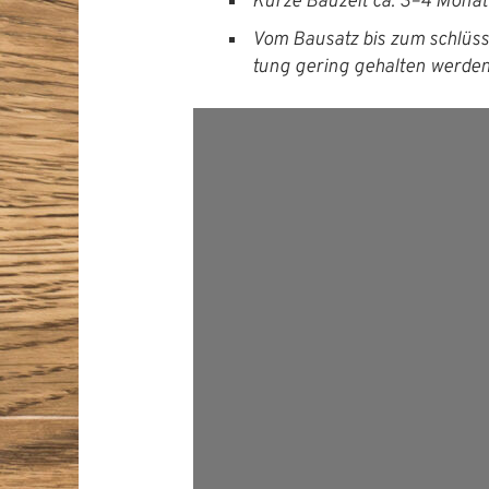
Kurze Bauzeit ca. 3–4 Mona
Vom Bausatz bis zum schlüs­se
tung ger­ing gehal­ten werden