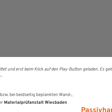
­tet und erst beim Klick auf den Play-But­ton geladen. Es gel
le
.
zw. bei bei­d­seit­ig beplank­ten Wand‑,
er
Mate­ri­al­prü­fanstalt Wies­baden
Passivha