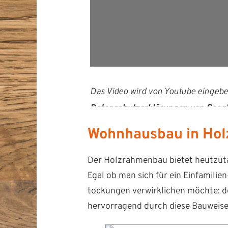
Das Video wird von Youtube einge­bet
Daten­schutzerk­lärun­gen von Goog
Wohnhausbau in Ho
Der Holzrah­men­bau bietet heutzu­tag
Egal ob man sich für ein Ein­fam­i­li
tock­un­gen ver­wirk­lichen möchte: d
her­vor­ra­gend durch diese Bauweis