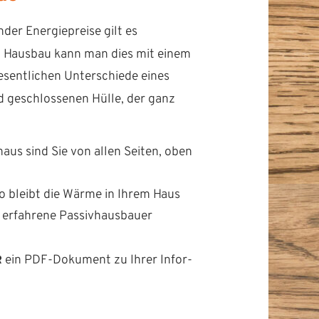
n­der Energiepreise gilt es
m Haus­bau kann man dies mit einem
wesentlichen Unter­schiede eines
nd geschlosse­nen Hülle, der ganz
aus sind Sie von allen Seit­en, oben
 So bleibt die Wärme in Ihrem Haus
 erfahrene Pas­sivhaus­bauer
ein PDF-Doku­ment zu Ihrer Infor­
R