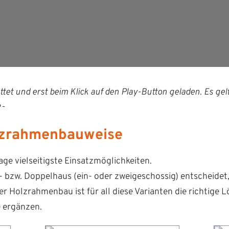
­tet und erst beim Klick auf den Play-But­ton geladen. Es gel
le
.
lzrahmenbauweise
e viel­seit­ig­ste Einsatzmöglichkeiten.
en- bzw. Dop­pel­haus (ein- oder zweigeschos­sig) entschei­d
er Holzrah­men­bau ist für all diese Vari­anten die richtige 
e ergänzen.