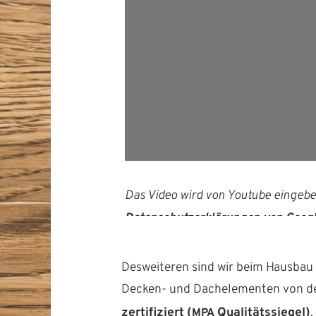
Das Video wird von Youtube einge­bet
Daten­schutzerk­lärun­gen von Goog
Desweit­eren sind wir beim Haus­bau b
Deck­en- und Dachele­menten von d
zer­ti­fiziert (
Qual­itätssiegel
)
.
MPA