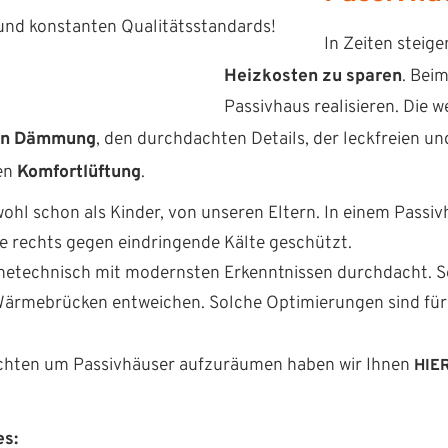
und kon­stan­ten Qualitätsstandards!
In Zeit­en steige
Heizkosten zu sparen
. Bei
Pas­sivhaus real­isieren. Die 
en Däm­mung
, den durch­dacht­en Details, der leck­freien u
len
Kom­fortlüf­tung
.
hl schon als Kinder, von unseren Eltern. In einem Pas­sivh
wie rechts gegen ein­drin­gende Kälte geschützt.
e­tech­nisch mit mod­ern­sten Erken­nt­nis­sen durch­dacht.
ärme­brück­en entwe­ichen. Solche Opti­mierun­gen sind für
t­en um Pas­sivhäuser aufzuräu­men haben wir Ihnen
HIE
es: