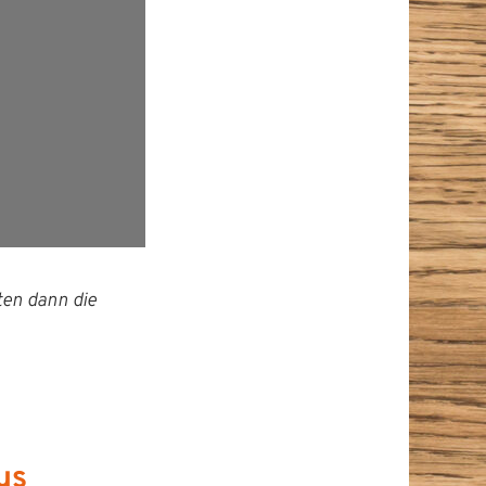
­ten dann die
us