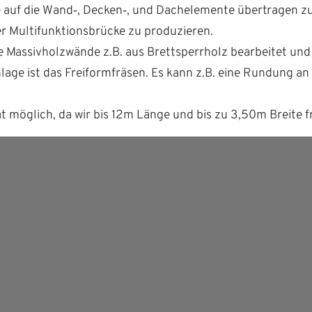
e auf die Wand‑, Decken‑, und Dachele­mente über­tra­gen z
r Mul­ti­funk­tions­brücke zu produzieren.
Mas­sivholzwände z.B. aus Brettsper­rholz bear­beit­et und
Anlage ist das Freiform­fräsen. Es kann z.B. eine Run­dung 
t möglich, da wir bis 12m Länge und bis zu 3,50m Bre­ite 