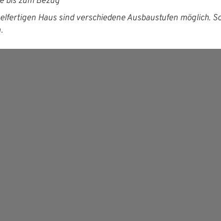
te bis zum Bezug
lfer­ti­gen Haus sind ver­schiedene Aus­baustufen möglich. S
.