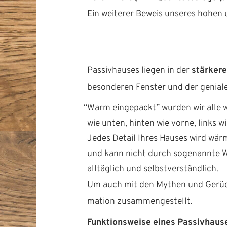
Ein weit­er­er Beweis unseres hohen 
Pas­sivhaus­es liegen in der
stärk­er
beson­deren Fen­ster und der genia
“
Warm eingepackt” wur­den wir alle wo
wie unten, hin­ten wie vorne, links 
Jedes Detail Ihres Haus­es wird wärm
und kann nicht durch soge­nan­nte W
alltäglich und selbstverständlich.
Um auch mit den Mythen und Gerüch
ma­tion zusammengestellt.
Funk­tion­sweise eines Passivhaus